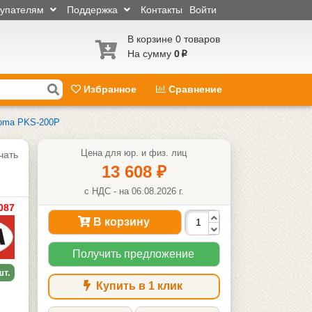
купателям
Поддержка
Контакты
Войти
В корзине 0 товаров
На сумму
0
p
Избранное
Сравнение
roma PKS-200P
Цена для юр. и физ. лиц
чать
13 608
₽
с НДС - на 06.08.2026 г.
087
В корзину
Получить предложение
шт.
Купить в 1 клик