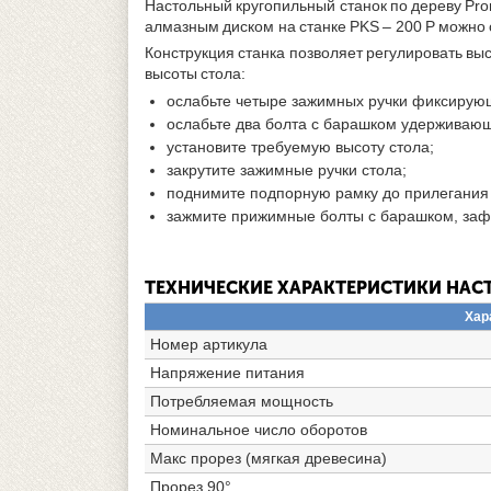
Настольный кругопильный станок по дереву Pr
алмазным диском на станке PKS – 200 P можно 
Конструкция станка позволяет регулировать вы
высоты стола:
ослабьте четыре зажимных ручки фиксирую
ослабьте два болта с барашком удерживаю
установите требуемую высоту стола;
закрутите зажимные ручки стола;
поднимите подпорную рамку до прилегания е
зажмите прижимные болты с барашком, заф
ТЕХНИЧЕСКИЕ ХАРАКТЕРИСТИКИ НАС
Хар
Номер артикула
Напряжение питания
Потребляемая мощность
Номинальное число оборотов
Макс прорез (мягкая древесина)
Прорез 90°