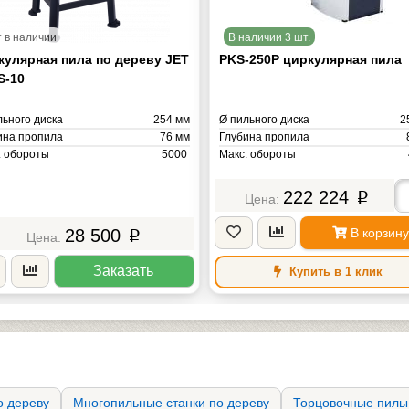
 в наличии
В наличии 3 шт.
кулярная пила по дереву JET
PKS-250P циркулярная пила
S-10
льного диска
254 мм
Ø пильного диска
2
ина пропила
76 мм
Глубина пропила
. обороты
5000
Макс. обороты
ость
1.70 кВт
Мощность
2.
а
35 кг
Масса
222 224
p
28 500
В корзину
p
Заказать
Купить в 1 клик
о дереву
Многопильные станки по дереву
Торцовочные пилы