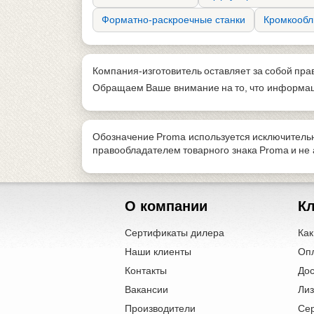
Форматно-раскроечные станки
Кромкообл
Компания-изготовитель оставляет за собой пра
Обращаем Ваше внимание на то, что информаци
Обозначение Proma используется исключительн
правообладателем товарного знака Proma и н
О компании
К
Сертификаты дилера
Как
Наши клиенты
Оп
Контакты
Дос
Вакансии
Лиз
Производители
Се