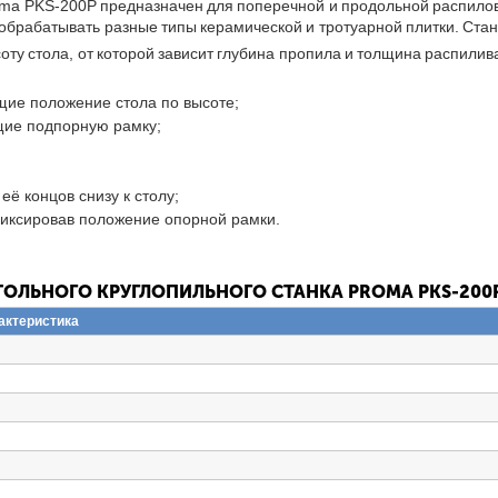
oma PKS-200P предназначен для поперечной и продольной распило
обрабатывать разные типы керамической и тротуарной плитки. Стан
соту стола, от которой зависит глубина пропила и толщина распили
щие положение стола по высоте;
щие подпорную рамку;
ё концов снизу к столу;
иксировав положение опорной рамки.
ТОЛЬНОГО КРУГЛОПИЛЬНОГО СТАНКА PROMA PKS-200
актеристика