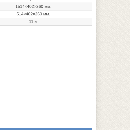
1514×402×260 мм.
514×402×260 мм.
11 кг