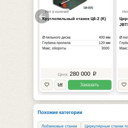
Нет в наличии
Нет
а Powermatic
Круглопильный станок Ц6-2 (К)
Цир
JBT
350 мм
Ø пильного диска
400 мм
Ø пи
130 мм
Глубина пропила
120 мм
Глуб
4500
Макс. обороты
3000
Макс
6.90 кВт
Мощность
4.00 кВт
Мощн
336 кг
Масса
650 кг
Масс
0 000
280 000
p
p
Заказать
Заказать
Похожие категории
Лобзиковые станки
Циркулярные станки п