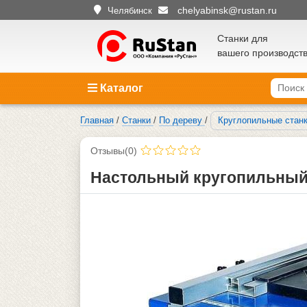
chelyabinsk@rustan.ru
Челябинск
Станки для
вашего производст
Каталог
Главная
/
Станки
/
По дереву
/
Круглопильные станк
Отзывы(0)
Настольный кругопильный 