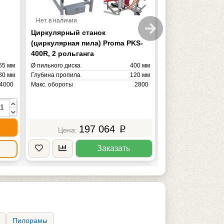
Нет в наличии
В наличии 5 шт.
Циркулярный станок
PKS-315P диско
(циркулярная пила) Proma PKS-
400R, 2 рольганга
55 мм
Ø пильного диска
400 мм
Ø пильного диска
80 мм
Глубина пропила
120 мм
Глубина пропила
4000
Макс. обороты
2800
Макс. обороты
50 кВт
Мощность
2.80 кВт
Мощность
185 кг
Масса
55 кг
Масса
243 
197 064
p
Заказать
Купить
Пилорамы