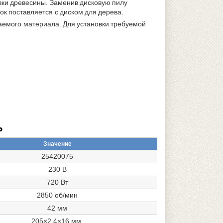
вки древесины. Заменив дисковую пилу
ок поставляется с диском для дерева.
ваемого материала. Для установки требуемой
P
Значение
25420075
230 В
720 Вт
2850 об/мин
42 мм
205×2,4×16 мм.