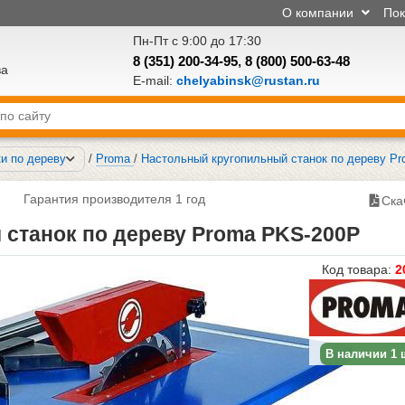
О компании
По
Пн-Пт с 9:00 до 17:30
8 (351) 200-34-95
,
8 (800) 500-63-48
ва
E-mail:
chelyabinsk@rustan.ru
и по дереву
/
Proma
/
Настольный кругопильный станок по дереву P
Гарантия производителя 1 год
Ска
станок по дереву Proma PKS-200P
Код товара:
2
В наличии 1 