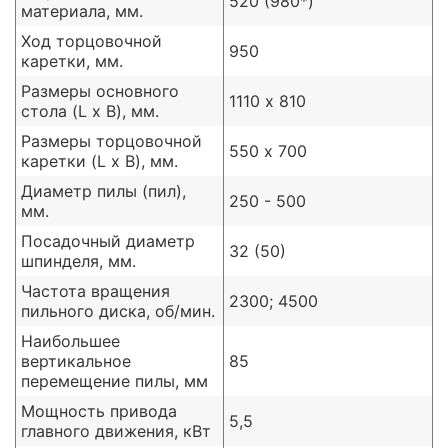
520 (980*)
материала, мм.
Ход торцовочной
950
каретки, мм.
Размеры основного
1110 х 810
стола (L x B), мм.
Размеры торцовочной
550 х 700
каретки (L x B), мм.
Диаметр пилы (пил),
250 - 500
мм.
Посадочный диаметр
32 (50)
шпинделя, мм.
Частота вращения
2300; 4500
пильного диска, об/мин.
Наибольшее
вертикальное
85
перемещение пилы, мм
Мощность привода
5,5
главного движения, кВт