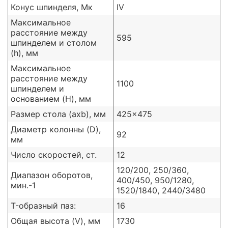
Конус шпинделя, Мк
IV
Максимальное
расстояние между
595
шпинделем и столом
(h), мм
Максимальное
расстояние между
1100
шпинделем и
основанием (H), мм
Размер стола (axb), мм
425x475
Диаметр колонны (D),
92
мм
Число скоростей, ст.
12
120/200, 250/360,
Диапазон оборотов,
400/450, 950/1280,
мин.-1
1520/1840, 2440/3480
T-образный паз:
16
Общая высота (V), мм
1730