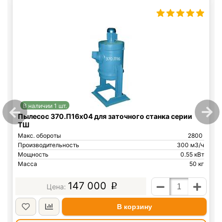
В наличии 1 шт.
Пылесос 370.П16х04 для заточного станка серии
ТШ
Макс. обороты
2800
Производительность
300 м3/ч
Мощность
0.55 кВт
Масса
50 кг
147 000
p
В корзину