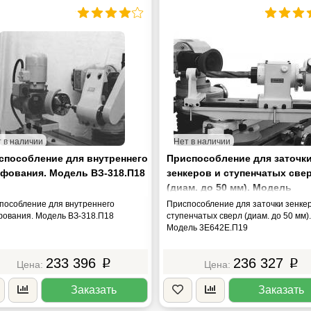
 в наличии
Нет в наличии
способление для внутреннего
Приспособление для заточк
фования. Модель ВЗ-318.П18
зенкеров и ступенчатых све
(диам. до 50 мм). Модель
3Е642Е.П19
пособление для внутреннего
Приспособление для заточки зенкер
ования. Модель ВЗ-318.П18
ступенчатых сверл (диам. до 50 мм).
Модель 3Е642Е.П19
233 396
236 327
p
p
Заказать
Заказать