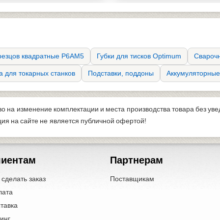
 резцов квадратные Р6АМ5
Губки для тисков Optimum
Свароч
а для токарных станков
Подставки, поддоны
Аккумуляторные
во на изменение комплектации и места производства товара без ув
я на сайте не является публичной офертой!
лиентам
Партнерам
 сделать заказ
Поставщикам
лата
тавка
инг