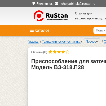
chelyabinsk@rustan.ru
Челябинск
Станки для
вашего производст
Каталог
Главная
/
Технологическая оснастка
/
Прочее
/
О
Отзывы(0)
Приспособление для заточк
Модель ВЗ-318.П28