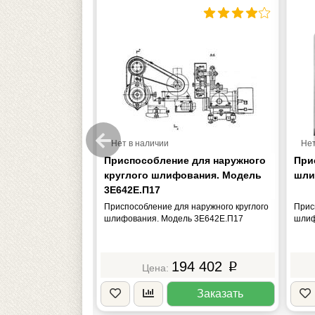
Нет в наличии
Нет
для заточки
Приспособление для наружного
При
ам. 200-450 мм)
круглого шлифования. Модель
шли
. Модель
3Е642Е.П17
заточки дисковых
Приспособление для наружного круглого
Прис
м) по торцу зубьев.
шлифования. Модель 3Е642Е.П17
шлиф
7 479
194 402
p
p
Заказать
Заказать