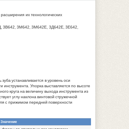
 расширения их технологических
, 3В642, 3М642, 3М642Е, 3Д642Е, 3Е642,
.
зуба устанавливается в уровень оси
и инструмента. Упорка выставляется по высоте
ого круга на величину выхода инструмента из
ствует углу наклона винтовой стружечной
еля с прижимом передней поверхности
Значение
 фрезы со спиральными канавками