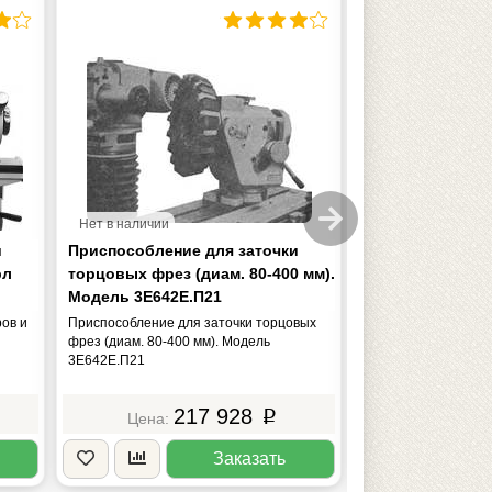
Нет в наличии
в лизинг от
Нет в наличии
17 662 руб/мес
и
Приспособление для заточки
Приспособление
рл
торцовых фрез (диам. 80-400 мм).
инструмента по
Модель 3Е642Е.П21
ВЗ-318.П26
ов и
Приспособление для заточки торцовых
Приспособление дл
фрез (диам. 80-400 мм). Модель
инструмента по спи
3Е642Е.П21
ВЗ-318.П26
217 928
5
p
Заказать