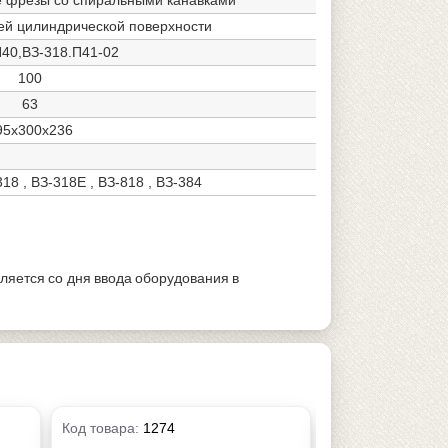
ней цилиндрической поверхности
П40,ВЗ-318.П41-02
100
63
95х300х236
18 , ВЗ-318Е , ВЗ-818 , ВЗ-384
ляется со дня ввода оборудования в
Код товара:
1274
Код товара:
1278