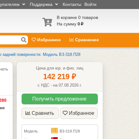
купателям
Поддержка
Контакты
Войти
В корзине 0 товаров
На сумму
0
p
Избранное
Сравнение
о задней поверхности. Модель ВЗ-318.П28
Цена для юр. и физ. лиц
чать
142 219
₽
с НДС - на 07.08.2026 г.
Получить предложение
280
чии
Сравнить
Избранное
Модель:
ВЗ-318.П28