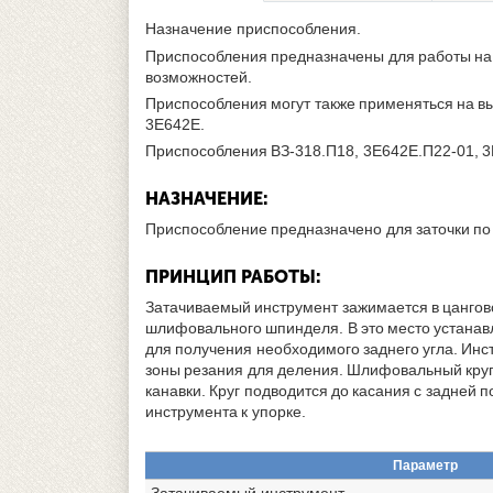
Назначение приспособления.
Приспособления предназначены для работы на 
возможностей.
Приспособления могут также применяться на в
3Е642Е.
Приспособления ВЗ-318.П18, 3Е642Е.П22-01, 3
НАЗНАЧЕНИЕ:
Приспособление предназначено для заточки по 
ПРИНЦИП РАБОТЫ:
Затачиваемый инструмент зажимается в цангов
шлифовального шпинделя. В это место устанавл
для получения необходимого заднего угла. Ин
зоны резания для деления. Шлифовальный круг 
канавки. Круг подводится до касания с задне
инструмента к упорке.
Параметр
Затачиваемый инструмент