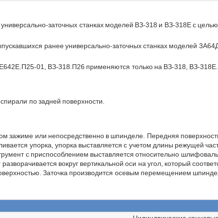
универсально-заточных станках моделей ВЗ-318 и ВЗ-318Е с целью
ыпускавшихся ранее универсально-заточных станках моделей 3А64Д
Е642Е.П25-01, ВЗ-318.П26 применяются только на ВЗ-318, ВЗ-318Е
спирали по задней поверхности.
ом зажиме или непосредственно в шпинделе. Передняя поверхность 
ивается упорка, упорка выставляется с учетом длины режущей част
струмент с приспособлением выставляется относительно шлифовальн
разворачивается вокруг вертикальной оси на угол, который соответ
й поверхностью. Заточка производится осевым перемещением шпинд
Цилиндрические концевые