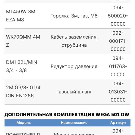
094-
MT450W 3M
Горелка 3м, газ, М8
500020-
EZA M8
00000
092-
WK70QMM 4M
Кабель заземления,
000171-
Z
струбцина
00000
094-
DM1 32L/MIN
Редуктор давления
011763-
3/4 - 3/8
00000
094-
2M G3/8- G1/4
Газовый шланг
013031-
DIN EN1256
00000
ДОПОЛНИТЕЛЬНАЯ КОМПЛЕКТАЦИЯ WEGA 501 DW
Модель
Наименование
Артикул
094-
POWERSHIELD
Маска сварщика