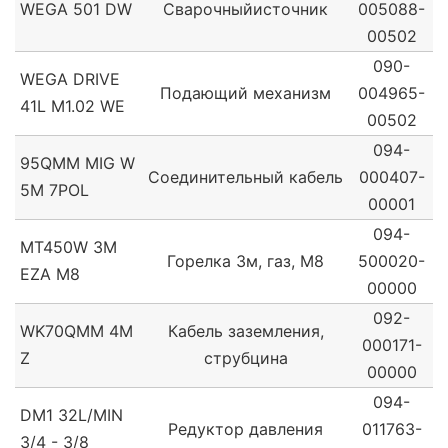
WEGA 501 DW
Сварочныйисточник
005088-
00502
090-
WEGA DRIVE
Подающий механизм
004965-
41L M1.02 WE
00502
094-
95QMM MIG W
Соединительный кабель
000407-
5M 7POL
00001
094-
MT450W 3M
Горелка 3м, газ, М8
500020-
EZA M8
00000
092-
WK70QMM 4M
Кабель заземления,
000171-
Z
струбцина
00000
094-
DM1 32L/MIN
Редуктор давления
011763-
3/4 - 3/8