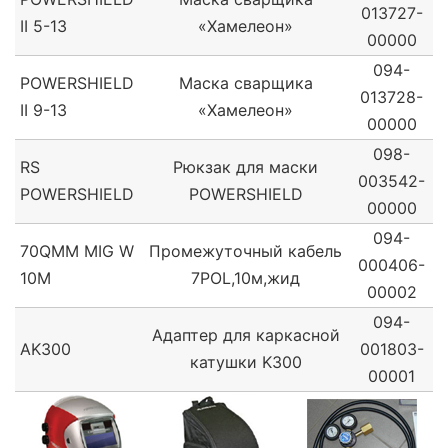
013727-
II 5-13
«Хамелеон»
00000
094-
POWERSHIELD
Маска сварщика
013728-
II 9-13
«Хамелеон»
00000
098-
RS
Рюкзак для маски
003542-
POWERSHIELD
POWERSHIELD
00000
094-
70QMM MIG W
Промежуточный кабель
000406-
10M
7POL,10м,жид
00002
094-
Адаптер для каркасной
AK300
001803-
катушки K300
00001