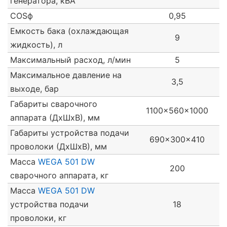
генератора, кВА
COSф
0,95
Емкость бака (охлаждающая
9
жидкость), л
Максимальный расход, л/мин
5
Максимальное давление на
3,5
выходе, бар
Габариты сварочного
1100x560x1000
аппарата (ДxШxВ), мм
Габариты устройства подачи
690x300x410
проволоки (ДxШxВ), мм
Масса
WEGA 501 DW
200
сварочного аппарата, кг
Масса
WEGA 501 DW
устройства подачи
18
проволоки, кг