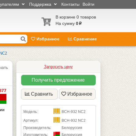
купателям
Поддержка
Контакты
Войти
В корзине 0 товаров
На сумму
0
p
Избранное
Сравнение
 NC2
Запросить цену
чать
Получить предложение
877
Сравнить
Избранное
чии
Модель:
ВСН-932 NC2
Артикул:
ВСН-932 NC2
Производитель:
Белоруссия
Изготовитель:
Белоруссия