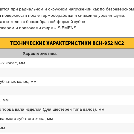
дится при радиальном и окружном нагружении как по безреверсном
ты поверхности после термообработки и снижение уровня шума.
атых колес с бочкообразной формой зубов.
оллером и приводами фирмы SIEMENS.
ТЕХНИЧЕСКИЕ ХАРАКТЕРИСТИКИ ВСН-932 NC2
Характеристика
ых колес, мм
убчатых колес, мм
, мм
 торца вала изделия (для шестерен типа валов), мм
аемого зубатого хона, мм
 мм