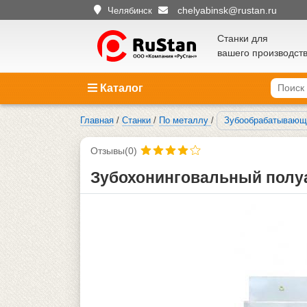
chelyabinsk@rustan.ru
Челябинск
Станки для
вашего производст
Каталог
Главная
/
Станки
/
По металлу
/
Зубообрабатывающ
Отзывы(0)
Зубохонинговальный полу