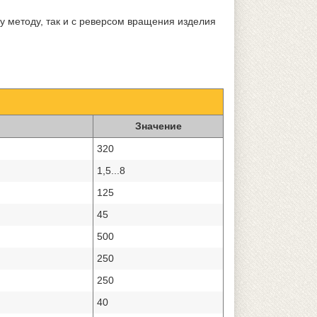
у методу, так и с реверсом вращения изделия
Значение
320
1,5...8
125
45
500
250
250
40