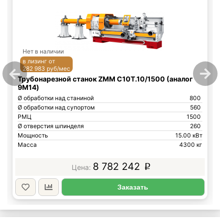
Нет в наличии
в лизинг от
282 983 руб/мес
Трубонарезной станок ZMM C10T.10/1500 (аналог
9М14)
Ø обработки над станиной
800
Ø обработки над супортом
560
РМЦ
1500
Ø отверстия шпинделя
260
Мощность
15.00 кВт
Масса
4300 кг
8 782 242
p
Заказать