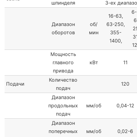
шпинделя
3-ех диапаз
6-
16-63,
6
Диапазон
об/
63-250,
2
оборотов
мин
355-
3
1400,
1
Мощность
главного
кВт
11
привода
Количество
Подачи
120
подач
Диапазон
продольных
мм/об
0,04-12
подач
Диапазон
поперечных
мм/об
0,02-6