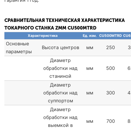
Гарантия 1 год.
СРАВНИТЕЛЬНАЯ ТЕХНИЧЕСКАЯ ХАРАКТЕРИСТИКА
ТОКАРНОГО СТАНКА ZMM CU500MTRD
Характеристика
Ед. изм.
CU500MTRD
CU6
Основные
Высота центров
мм
250
3
параметры
Диаметр
обработки над
мм
500
6
станиной
Диаметр
обработки над
мм
300
4
суппортом
Диаметр
обработки над
мм
700
8
выемкой в