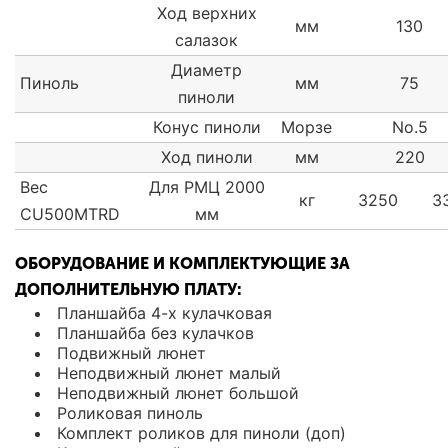
Ход верхних
мм
130
салазок
Диаметр
Пиноль
мм
75
пиноли
Конус пиноли
Морзе
No.5
Ход пиноли
мм
220
Вес
Для РМЦ 2000
кг
3250
3
CU500MTRD
мм
ОБОРУДОВАНИЕ И КОМПЛЕКТУЮЩИЕ ЗА
ДОПОЛНИТЕЛЬНУЮ ПЛАТУ:
Планшайба 4-х кулачковая
Планшайба без кулачков
Подвижный люнет
Неподвижный люнет малый
Неподвижный люнет большой
Роликовая пиноль
Комплект роликов для пиноли (доп)