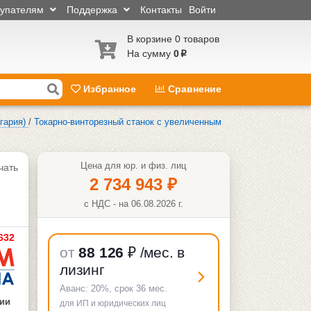
купателям
Поддержка
Контакты
Войти
В корзине 0 товаров
На сумму
0
p
Избранное
Сравнение
гария)
/
Токарно-винторезный станок с увеличенным
Цена для юр. и физ. лиц
чать
2 734 943
₽
с НДС - на 06.08.2026 г.
632
от
88 126
₽
/мес. в
лизинг
Аванс:
20%
, срок
36
мес.
чии
для ИП и юридических лиц