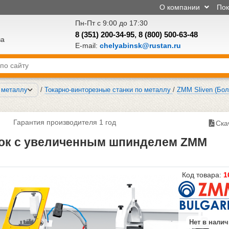
О компании
По
Пн-Пт с 9:00 до 17:30
8 (351) 200-34-95
,
8 (800) 500-63-48
ва
E-mail:
chelyabinsk@rustan.ru
о металлу
/
Токарно-винторезные станки по металлу
/
ZMM Sliven (Бол
Гарантия производителя 1 год
Ска
нок с увеличенным шпинделем ZMM
Код товара:
1
Нет в нали