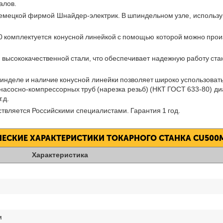
алов.
емецкой фирмой Шнайдер-электрик. В шпиндельном узле, использую
 комплектуется конусной линейкой с помощью которой можно произв
 высококачественной стали, что обеспечивает надежную работу стан
инделе и наличие конусной линейки позволяет широко успользовать
а насосно-компрессорных труб (нарезка резьб) (НКТ ГОСТ 633-80) 
.д.
твляется Российскими специалистами. Гарантия 1 год.
ЕСКИЕ ХАРАКТЕРИСТИКИ ТОКАРНОГО СТАНКА CU500
Характеристика
м