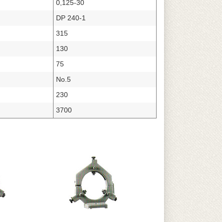
0,125-30
DP 240-1
315
130
75
No.5
230
3700