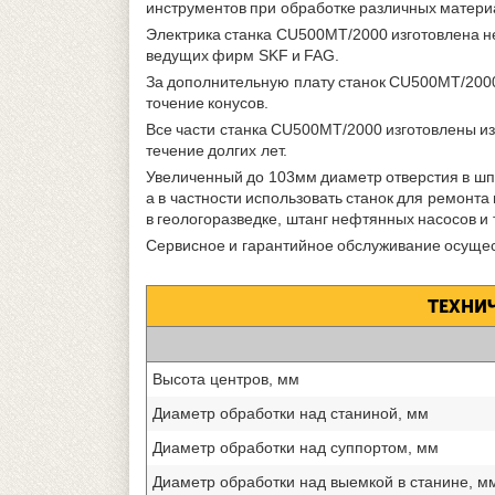
инструментов при обработке различных матери
Электрика станка CU500MT/2000 изготовлена н
ведущих фирм SKF и FAG.
За дополнительную плату станок CU500MT/2000
точение конусов.
Все части станка CU500MT/2000 изготовлены из
течение долгих лет.
Увеличенный до 103мм диаметр отверстия в шп
а в частности использовать станок для ремонт
в геологоразведке, штанг нефтянных насосов и т
Сервисное и гарантийное обслуживание осущес
ТЕХНИЧ
Высота центров, мм
Диаметр обработки над станиной, мм
Диаметр обработки над суппортом, мм
Диаметр обработки над выемкой в станине, м