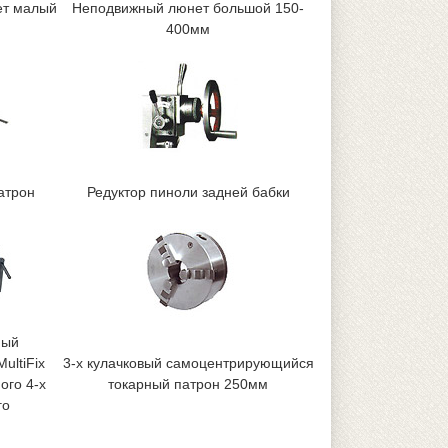
ет малый
Неподвижный люнет большой 150-
400мм
атрон
Редуктор пиноли задней бабки
ный
ultiFix
3-х кулачковый самоцентрирующийся
ого 4-х
токарный патрон 250мм
го