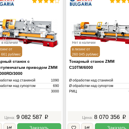
 в наличии
Нет в наличии
изинг от
в лизинг от
 661 руб/мес
260 045 руб/мес
арный станок с
Токарный станок ZMM
ступенчатым приводом ZMM
C10TM/6000
000RD/3000
работки над станиной
1090
Ø обработки над станиной
работки над супортом
690
Ø обработки над супортом
3000
РМЦ
верстия шпинделя
155
Ø отверстия шпинделя
. обороты
1000
Макс. обороты
ость
30.00 кВт
Мощность
15.
а
8050 кг
Масса
5
9 082 587
8 070 356
p
p
Заказать
Заказать