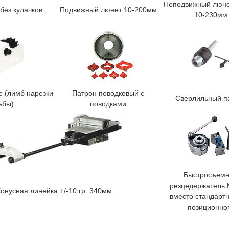
Неподвижный люн
без кулачков
Подвижный люнет 10-200мм
10-230мм
е (лимб нарезки
Патрон поводковый с
Сверлильный п
ьбы)
поводками
Быстросъем
резцедержатель M
Конусная линейка +/-10 гр. 340мм
вместо стандартн
позиционно