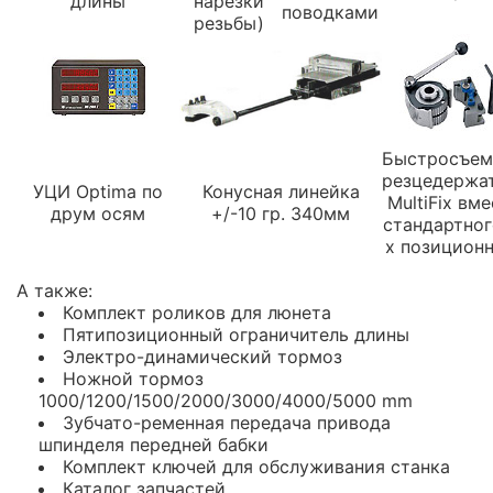
длины
нарезки
поводками
резьбы)
Быстросъе
резцедержа
УЦИ Optima по
Конусная линейка
MultiFix вм
друм осям
+/-10 гр. 340мм
стандартног
х позицион
А также:
Комплект роликов для люнета
Пятипозиционный ограничитель длины
Электро-динамический тормоз
Ножной тормоз
1000/1200/1500/2000/3000/4000/5000 mm
Зубчато-ременная передача привода
шпинделя передней бабки
Комплект ключей для обслуживания станка
Каталог запчастей