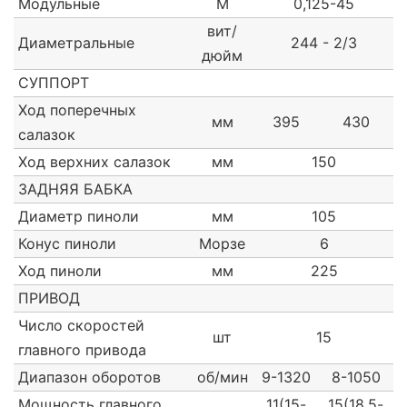
Модульные
М
0,125-45
вит/
Диаметральные
244 - 2/3
дюйм
СУППОРТ
Ход поперечных
мм
395
430
салазок
Ход верхних салазок
мм
150
ЗАДНЯЯ БАБКА
Диаметр пиноли
мм
105
Конус пиноли
Морзе
6
Ход пиноли
мм
225
ПРИВОД
Число скоростей
шт
15
главного привода
Диапазон оборотов
об/мин
9-1320
8-1050
Мощность главного
11(15-
15(18,5-