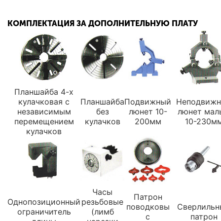
КОМПЛЕКТАЦИЯ ЗА ДОПОЛНИТЕЛЬНУЮ ПЛАТУ
Планшайба 4-х
кулачковая с
Планшайба
Подвижный
Неподвиж
независимым
без
люнет 10-
люнет мал
перемещением
кулачков
200мм
10-230м
кулачков
Часы
Патрон
Однопозиционный
резьбовые
поводковы
Сверлильн
ограничитель
(лимб
с
патрон