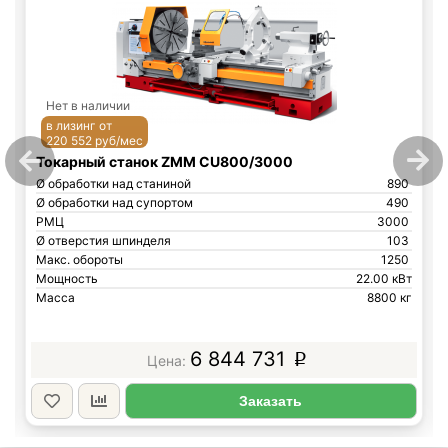
Нет в наличии
в лизинг от
220 552 руб/мес
Токарный станок ZMM CU800/3000
Ø обработки над станиной
890
Ø обработки над супортом
490
РМЦ
3000
Ø отверстия шпинделя
103
Макс. обороты
1250
Мощность
22.00 кВт
Масса
8800 кг
6 844 731
p
Заказать