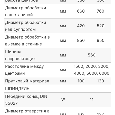
Высота центров
мм
330
380
Диаметр обработки
мм
660
760
над станиной
Диаметр обработки
мм
420
520
над суппортом
Диаметр обработки в
мм
850
950
выемке в станине
Ширина
мм
560
направляющих
Расстояние между
1500, 2000, 3000,
мм
центрами
4000, 5000, 6000
Прутковый материал
мм
100
130
ШПИНДЕЛЬ
Передний конец DIN
№
11
55027
Диаметр отверстия в
мм
103
132