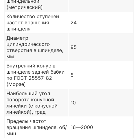
шпиндельной
(метрический)
Количество ступеней
частот вращения
24
шпинделя
Диаметр
цилиндрического
95
отверстия в шпинделе,
мм
Внутренний конус в
шпинделе задней бабки
5
по ГОСТ 25557-82
(Морзе)
Наибольший угол
поворота конусной
10
линейки (с конусной
линейкой), град
Пределы частот
вращения шпинделя, об/
16—2000
мин