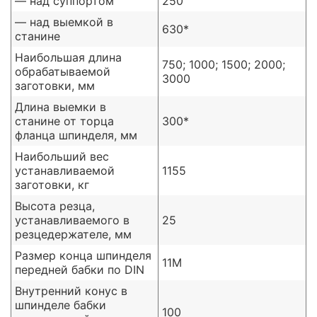
— над суппортом
250
— над выемкой в
630*
станине
Наибольшая длина
750; 1000; 1500; 2000;
обрабатываемой
3000
заготовки, мм
Длина выемки в
станине от торца
300*
фланца шпинделя, мм
Наибольший вес
устанавливаемой
1155
заготовки, кг
Высота резца,
устанавливаемого в
25
резцедержателе, мм
Размер конца шпинделя
11М
передней бабки по DIN
Внутренний конус в
шпинделе бабки
100