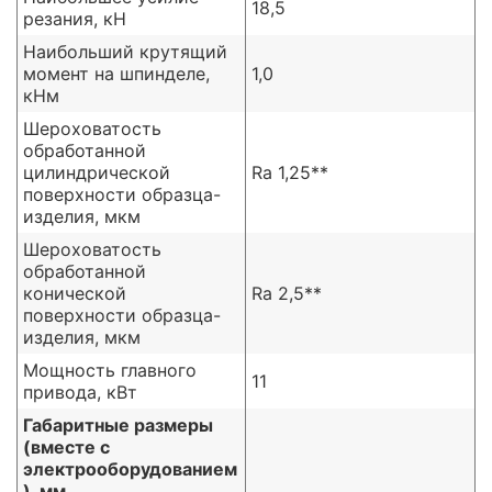
18,5
резания, кН
Наибольший крутящий
момент на шпинделе,
1,0
кНм
Шероховатость
обработанной
цилиндрической
Ra 1,25**
поверхности образца-
изделия, мкм
Шероховатость
обработанной
конической
Ra 2,5**
поверхности образца-
изделия, мкм
Мощность главного
11
привода, кВт
Габаритные размеры
(вместе с
электрооборудованием
), мм