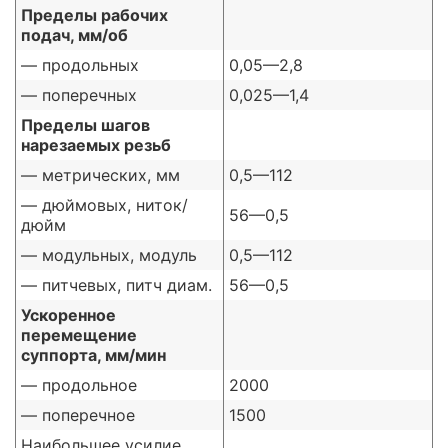
Пределы рабочих
подач, мм/об
— продольных
0,05—2,8
— поперечных
0,025—1,4
Пределы шагов
нарезаемых резьб
— метрических, мм
0,5—112
— дюймовых, ниток/
56—0,5
дюйм
— модульных, модуль
0,5—112
— питчевых, питч диам.
56—0,5
Ускоренное
перемещение
суппорта, мм/мин
— продольное
2000
— поперечное
1500
Наибольшее усилие