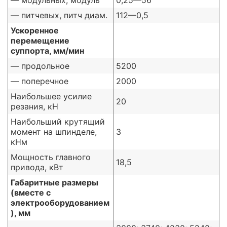
— модульных, модуль
0,25—56
— питчевых, питч диам.
112—0,5
Ускоренное
перемещение
суппорта, мм/мин
— продольное
5200
— поперечное
2000
Наибольшее усилие
20
резания, кН
Наибольший крутящий
момент на шпинделе,
3
кНм
Мощность главного
18,5
привода, кВт
Габаритные размеры
(вместе с
электрооборудованием
), мм