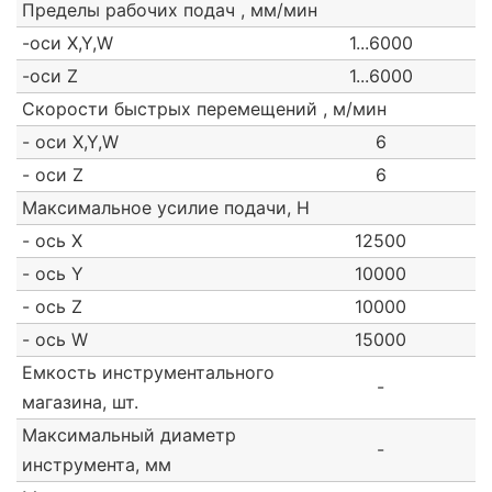
Пределы рабочих подач , мм/мин
-оси X,Y,W
1...6000
-оси Z
1...6000
Скорости быстрых перемещений , м/мин
- оси X,Y,W
6
- оси Z
6
Максимальное усилие подачи, Н
- ось Х
12500
- ось Y
10000
- ось Z
10000
- ось W
15000
Емкость инструментального
-
магазина, шт.
Максимальный диаметр
-
инструмента, мм