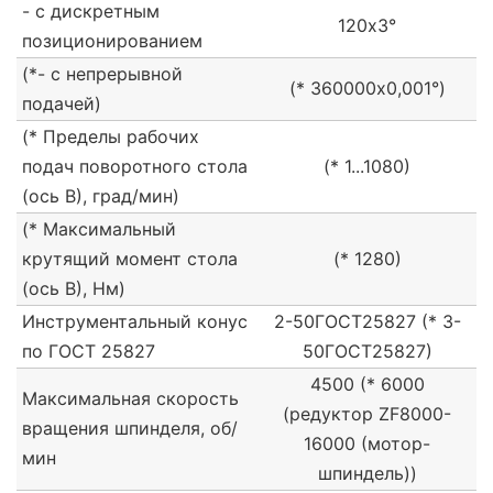
- с дискретным
120х3°
позиционированием
(*- с непрерывной
(* 360000х0,001°)
подачей)
(* Пределы рабочих
подач поворотного стола
(* 1...1080)
(ось В), град/мин)
(* Максимальный
крутящий момент стола
(* 1280)
(ось В), Нм)
Инструментальный конус
2-50ГОСТ25827 (* 3-
по ГОСТ 25827
50ГОСТ25827)
4500 (* 6000
Максимальная скорость
(редуктор ZF8000-
вращения шпинделя, об/
16000 (мотор-
мин
шпиндель))