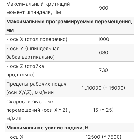
Максимальный крутящий
900
момент шпинделя, Нм
Максимальные программируемые перемещения,
мм
- ось Х (стол поперечно)
1000
- ось Y (шпиндельная
630
бабка вертикально)
- ось Z (стойка
730
продольно)
Пределы рабочих подач
1...10000 (* 15000)
(оси X,Y,Z), мм/мин
Скорости быстрых
перемещений (оси X,Y,Z) ,
15 (* 25)
м/мин
Максимальное усилие подачи, Н
- ось Х
12500 (* 7500)