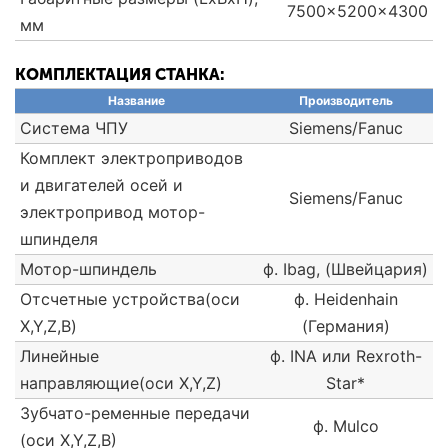
7500x5200x4300
мм
КОМПЛЕКТАЦИЯ СТАНКА:
Название
Производитель
Система ЧПУ
Siemens/Fanuc
Комплект электроприводов
и двигателей осей и
Siemens/Fanuc
электропривод мотор-
шпинделя
Мотор-шпиндель
ф. Ibag, (Швейцария)
Отсчетные устройства(оси
ф. Heidenhain
X,Y,Z,B)
(Германия)
Линейные
ф. INA или Rexroth-
направляющие(оси X,Y,Z)
Star*
Зубчато-ременные передачи
ф. Mulco
(оси X,Y,Z,В)