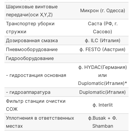
Шариковые винтовые
Микрон (г. Одесса)
передачи(оси X,Y,Z)
Транспортер уборки
Саста (РФ, г.
стружки
Сасово)
Дозированная смазка
ф. ILC (Италия)
Пневмооборудование
ф. FESTO (Австрия)
Гидрооборудование
ф. HYDAC(Германия)
- гидростанция основная
или
Duplomatic(Италия)*
- гидроаппаратура
Duplomatic(Италия)
Фильтр станции очистки
ф. Interlit
СОЖ
Уплотнения в ответственных
ф.Busak + Ф.
местах
Shamban