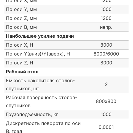
По оси Х, мм
1200
По оси Y, мм
1000
По оси Z, мм
1200
По оси В, мм
непр.
Наибольшее усилие подачи
По оси Х, Н
8000
По оси Y(вниз)/Y(вверх), Н
8000/6000
По оси Z, Н
8000
Рабочий стол
Емкость накопителя столов-
2
спутников, шт.
Рабочая поверхность столов-
800х800
спутников
Грузоподъемность, кг
1000
Дискретность поворота по оси
0,0001
В, град