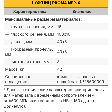
НОЖНИЦ PROMA NPP-6
Характеристика
Значение
Максимальные размеры материалов:
— круглого сечения, мм
16
— плоского сечения, мм
100х10
— уголок, мм
40х6
— Т-образный профиль,
40х6
мм
— листовая сталь, мм
8
Масса, кг
42
Специальное
комплект запасных
оснащение
ножей зак. №25500009
* Данные технические характеристики приведены
для материала с временным сопротивлением
σв=500 МПа или твёрдостью НВ = 150 ед. (по
Бринеллю).