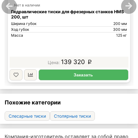
Нет в наличии
Гидравлические тиски для фрезерных станков HMS
200, шт
Ширина губок
200 мм
Ход губок
300 мм
Масса
125 кг
139 320
p
Заказать
Похожие категории
Слесарные тиски
Cтолярные тиски
Компания-изготовитель оставляет за собой право