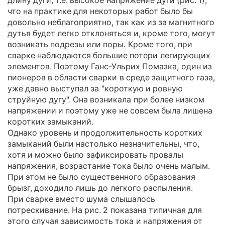
длину дуги, т.е. высокое напряжение дуги (рис. 1),
что на практике для некоторых работ было бы
довольно неблагоприятно, так как из за магнитного
дутья будет легко отклоняться и, кроме того, могут
возникать подрезы или поры. Кроме того, при
сварке наблюдаются большие потери легирующих
элементов. Поэтому Ганс-Ульрих Помазка, один из
пионеров в области сварки в среде защитного газа,
уже давно выступал за "короткую и ровную
cтруйную дугу". Она возникала при более низком
напряжении и поэтому уже не совсем была лишена
коротких замыканий.
Однако уровень и продолжительность коротких
замыканий были настолько незначительны, что,
хотя и можно было зафиксировать провалы
напряжения, возрастание тока было очень малым.
При этом не было существенного образования
брызг, доходило лишь до легкого распыления.
При сварке вместо шума слышалось
потрескивание. На рис. 2 показана типичная для
этого случая зависимость тока и напряжения от